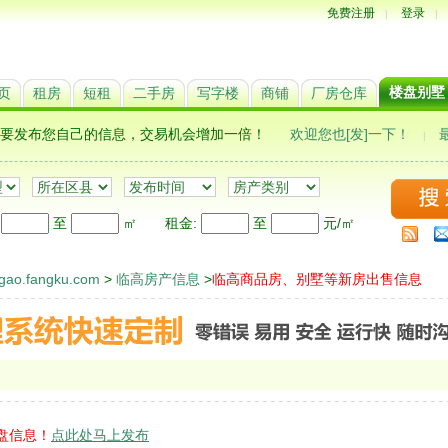
免费注册
登录
|
|
楼盘别墅
页
租房
短租
二手房
写字楼
商铺
厂房仓库
,更要发布您自己的信息，交易机会增加一倍！
欢迎您也[发]一下！
|
:
至
㎡
租金
:
至
元/㎡
ao.fangku.com
>
临高房产信息
>
临高商品房、别墅等新房出售信息
盘信息！
点此处马上发布