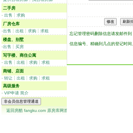
二手房
·
出售
┆
求购
厂房仓库
·
出售
┆
出租
┆
求购
┆
求租
忘记管理密码删除信息请发邮件到：vv
楼盘、别墅
信息编号、精确到几点的登记时间、
·
出售
┆
买房
写字楼、商住公寓
·
出售
┆
出租
┆
求购
┆
求租
商铺、店面
·
转让
┆
出租
┆
求购
┆
求租
高级服务
·
VIP申请
简介
返回房酷 fangku.com 原房库网首页