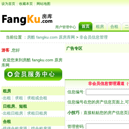
设为首页
|
收藏本页
|
网站地图
首页
租房
合租
二
用户管理中心
当前位置 ：
房酷 fangku.com 原房库网
>
非会员信息管理
广告专区
游客
,您好
欢迎您来到房酷 fangku.com 原房
库网
非会员信息管理通道（
租房
信息编号:
·
出租
┆
求租
┆
求租或合租
信息编号在您的房产信息页面上,
日租房、短租
小技巧
：直接粘贴您的房产信息页
·
出租日租房
┆
求租日租房
合租
管理密码:
·
提供合租房源
┆
找合租房源