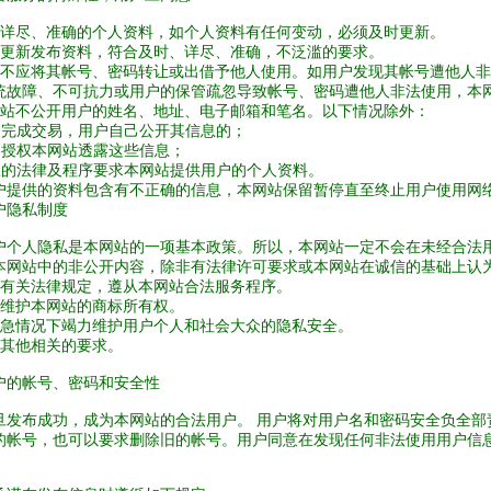
供详尽、准确的个人资料，如个人资料有任何变动，必须及时更新。
断更新发布资料，符合及时、详尽、准确，不泛滥的要求。
户不应将其帐号、密码转让或出借予他人使用。如用户发现其帐号遭他人
统故障、不可抗力或用户的保管疏忽导致帐号、密码遭他人非法使用，本
网站不公开用户的姓名、地址、电子邮箱和笔名。以下情况除外：
了完成交易，用户自己公开其信息的；
户授权本网站透露这些信息；
应的法律及程序要求本网站提供用户的个人资料。
户提供的资料包含有不正确的信息，本网站保留暂停直至终止用户使用网
户隐私制度
户个人隐私是本网站的一项基本政策。所以，本网站一定不会在未经合法
本网站中的非公开内容，除非有法律许可要求或本网站在诚信的基础上认
守有关法律规定，遵从本网站合法服务程序。
持维护本网站的商标所有权。
紧急情况下竭力维护用户个人和社会大众的隐私安全。
合其他相关的要求。
户的帐号、密码和安全性
旦发布成功，成为本网站的合法用户。 用户将对用户名和密码安全负全部
的帐号，也可以要求删除旧的帐号。用户同意在发现任何非法使用用户信