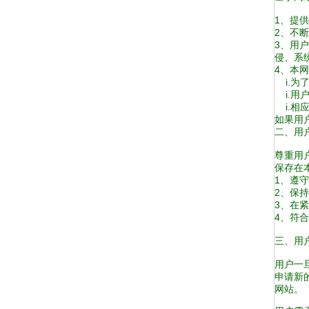
1、提
2、不
3、用
侵、系
4、本
i.为
i.用
i.相
如果用
二、用
尊重用
保存在
1、遵
2、保
3、在
4、符
三、用
用户一
申请新
网站。