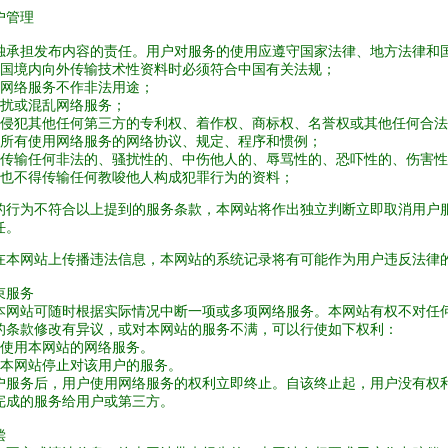
户管理
独承担发布内容的责任。用户对服务的使用应遵守国家法律、地方法律和
中国境内向外传输技术性资料时必须符合中国有关法规；
用网络服务不作非法用途；
干扰或混乱网络服务；
得侵犯其他任何第三方的专利权、着作权、商标权、名誉权或其他任何合
守所有使用网络服务的网络协议、规定、程序和惯例；
得传输任何非法的、骚扰性的、中伤他人的、辱骂性的、恐吓性的、伤害
户也不得传输任何教唆他人构成犯罪行为的资料；
的行为不符合以上提到的服务条款，本网站将作出独立判断立即取消用户
任。
在本网站上传播违法信息，本网站的系统记录将有可能作为用户违反法律
束服务
本网站可随时根据实际情况中断一项或多项网络服务。本网站有权不对任
的条款修改有异议，或对本网站的服务不满，可以行使如下权利：
止使用本网站的网络服务。
告本网站停止对该用户的服务。
户服务后，用户使用网络服务的权利立即终止。自该终止起，用户没有权
完成的服务给用户或第三方。
偿