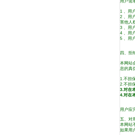
用户需
1 、
2 、
害他人
3 、
4 、
5 、
四、拒
本网站
息的真
1.不
2.不
3.对
4.对
用户应
五、对
本网站
如果用