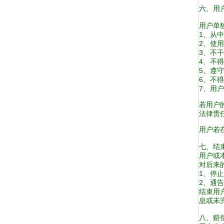
六、用
用户单
1、从
2、使
3、不
4、不
5、遵
6、不
7、用
若用户
法律责
用户若
七、结
用户或
对后来
1、停
2、通
结束用
息或未
八、赔