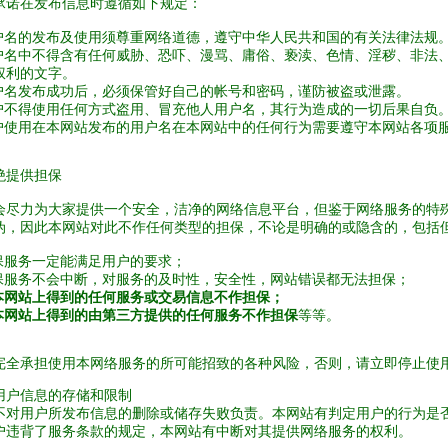
承诺在发布信息时遵循如下规定：
用户名的发布及使用须尊重网络道德，遵守中华人民共和国的有关法律法规
用户名中不得含有任何威胁、恐吓、漫骂、庸俗、亵渎、色情、淫秽、非法
权利的文字。
用户名发布成功后，必须保管好自己的帐号和密码，谨防被盗或泄露。
用户不得使用任何方式盗用、冒充他人用户名，其行为造成的一切后果自负
用户使用在本网站发布的用户名在本网站中的任何行为需要遵守本网站各项
绝提供担保
会尽力为大家提供一个安全，洁净的网络信息平台，但鉴于网络服务的特
伪，因此本网站对此不作任何类型的担保，不论是明确的或隐含的，包括
担保服务一定能满足用户的要求；
担保服务不会中断，对服务的及时性，安全性，网站错误都无法担保；
在本网站上得到的任何服务或交易信息不作担保；
在本网站上得到的由第三方提供的任何服务不作担保
等等。
完全承担使用本网络服务的所可能招致的各种风险，否则，请立即停止使
用户信息的存储和限制
不对用户所发布信息的删除或储存失败负责。本网站有判定用户的行为是
户违背了服务条款的规定，本网站有中断对其提供网络服务的权利。