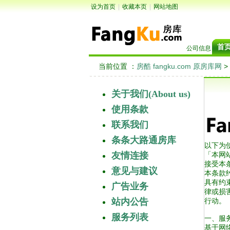
设为首页
|
收藏本页
|
网站地图
首
公司信息
当前位置 ：
房酷 fangku.com 原房库网
>
关于我们(About us)
使用条款
联系我们
条条大路通房库
以下为使
友情连接
「本网
接受本
意见与建议
本条款
具有约
广告业务
律或损
站内公告
行动。
服务列表
一、服
基于网