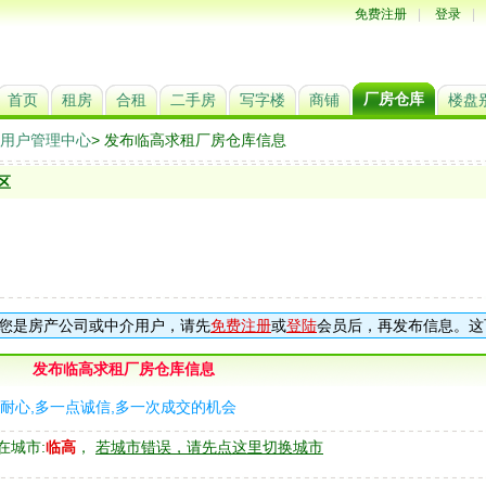
免费注册
|
登录
|
厂房仓库
首页
租房
合租
二手房
写字楼
商铺
楼盘
用户管理中心
> 发布临高求租厂房仓库信息
区
您是房产公司或中介用户，请先
免费注册
或
登陆
会员后，再发布信息。这
发布临高求租厂房仓库信息
耐心,多一点诚信,多一次成交的机会
在城市:
临高
，
若城市错误，请先点这里切换城市