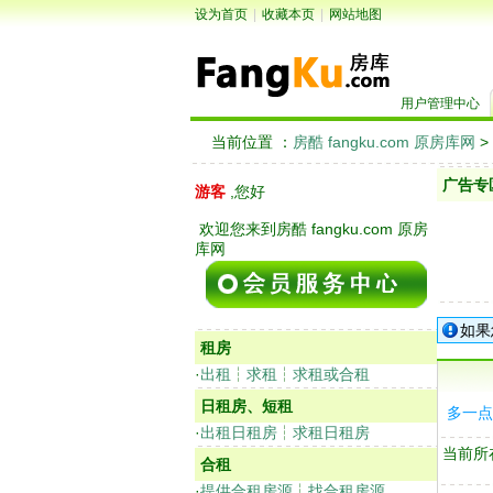
设为首页
|
收藏本页
|
网站地图
用户管理中心
当前位置 ：
房酷 fangku.com 原房库网
>
广告专
游客
,您好
欢迎您来到房酷 fangku.com 原房
库网
如果
租房
·
出租
┆
求租
┆
求租或合租
日租房、短租
多一点
·
出租日租房
┆
求租日租房
当前所
合租
·
提供合租房源
┆
找合租房源