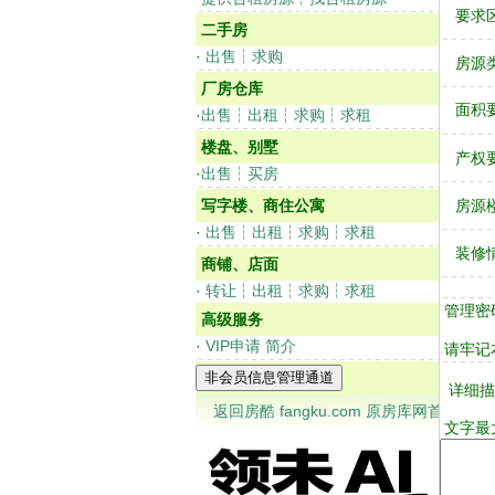
要求
二手房
·
出售
┆
求购
房源
厂房仓库
面积
·
出售
┆
出租
┆
求购
┆
求租
楼盘、别墅
产权
·
出售
┆
买房
写字楼、商住公寓
房源
·
出售
┆
出租
┆
求购
┆
求租
装修
商铺、店面
·
转让
┆
出租
┆
求购
┆
求租
管理密
高级服务
·
VIP申请
简介
请牢记
详细描
返回房酷 fangku.com 原房库网首页
文字最大